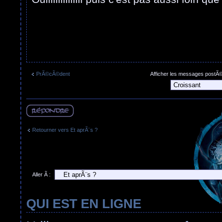
PrÃ©cÃ©dent
Afficher les messages postÃ
RÃ©pondre
Retourner vers Et aprÃ¨s ?
Aller Ã :
QUI EST EN LIGNE