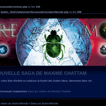
s/forumonde/common.php
on line
106
n
/public_html/chattamistes/forumonde/includes/bbcode.php
on line
368
OUVELLE SAGA DE MAXIME CHATTAM
z votre âme d'enfant ou subissez la foudre des éclairs bleus, bienvenue dans cet
 communauté chattamistes
Dans les Limbes de Maxime Chattam
 dans un Autre-Monde
‹
Dans un Autre-Monde