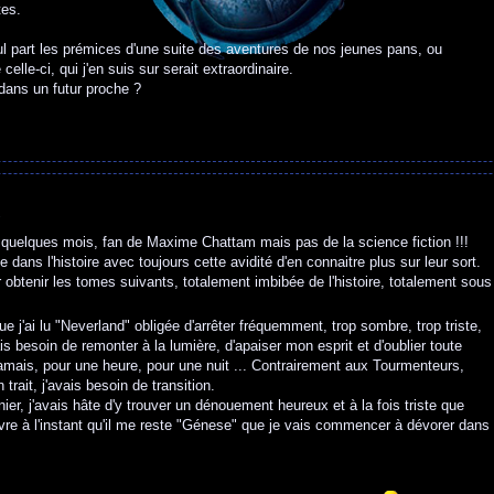
tes.
nul part les prémices d'une suite des aventures de nos jeunes pans, ou
elle-ci, qui j'en suis sur serait extraordinaire.
dans un futur proche ?
2
y a quelques mois, fan de Maxime Chattam mais pas de la science fiction !!!
e dans l'histoire avec toujours cette avidité d'en connaitre plus sur leur sort.
 obtenir les tomes suivants, totalement imbibée de l'histoire, totalement sous
ue j'ai lu "Neverland" obligée d'arrêter fréquemment, trop sombre, trop triste,
avais besoin de remonter à la lumière, d'apaiser mon esprit et d'oublier toute
 jamais, pour une heure, pour une nuit ... Contrairement aux Tourmenteurs,
 trait, j'avais besoin de transition.
nier, j'avais hâte d'y trouver un dénouement heureux et à la fois triste que
uvre à l'instant qu'il me reste "Génese" que je vais commencer à dévorer dans