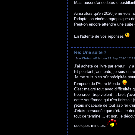
Mais aussi d'anecdotes croustillan
Ainsi alors qu'en 2020 je ne vois 
l'adaptation cinématographiques de c
Peut-on encore attendre une suite 
En l'attente de vos réponses
Re: Une suite ?
de
ChristineB
le Lun 21 Sep 2020 17:1
J'ai acheté ce livre par erreur il 
Et pourtant j'ai mordu, je suis entré
Je me suis bien sûr précipitée pour
l'emprise de l'Autre Monde.
C'est malgré tout avec difficultés q
trop cruel, trop violent ... bref, j'
cette souffrance qui n'en finissait
j'étais incapable de tout aspirer d'un
J'étais persuadée que c'était le der
tout ce termine ... et non, je déco
quelques minutes.