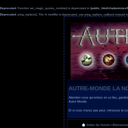
Deprecated
: Function set_magic_quotes_runtime() is deprecated in
/public_html/chattamiste
Deprecated
: preg_replace(): The /e modifier is deprecated, use preg_replace_callback instead i
AUTRE-MONDE LA N
Attention vous qui entrez en ce lieu, garde
Autre-Monde
Et si vous n'avez pas peur, retrouvez la
Index du forum
‹
Bienvenue