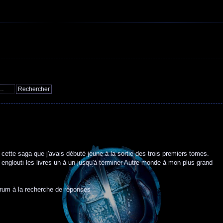
cette saga que j'avais débuté jeune à la sortie des trois premiers tomes.
nglouti les livres un à un jusqu'à terminer Autre monde à mon plus grand
forum à la recherche de réponses