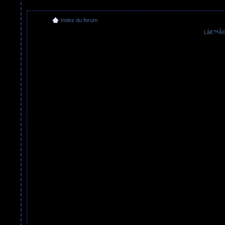
Index du forum
Lâ€™Ã©q