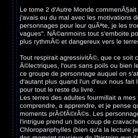
Le tome 2 d'Autre Monde commenÃ§ait 
j'avais eu du mal avec les motivations 
personnages pour leur quÃªte, je les tro
vagues". NÃ©anmoins tout s'emboite pou
plus rythmÃ© et dangereux vers le terre
Tout respirait agressivitÃ©, que ce soit c
Ã©lectriques, l'ours sans poils ou bien l
ce groupe de personnage auquel on s'at
d'autant plus quand l'un d'eux nous fait 
pour tout le reste du livre.
Les terres des adultes fourmillait a me
comprendre, a apprendre, et je pense q
moments prÃ©fÃ©rÃ©s. Les personnag
l'intrigue prend un bon coup de cravache
Chloropanphylles (bien qu'a la lecture je
des moment cruciaux de l'histoire que j'