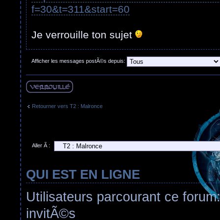
f=30&t=311&start=60
Je verrouille ton sujet
Afficher les messages postÃ©s depuis:
Sujet verouillÃ©
Retourner vers T2 : Malronce
Aller Ã :
QUI EST EN LIGNE
Utilisateurs parcourant ce forum:
invitÃ©s