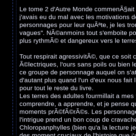
Le tome 2 d'Autre Monde commenÃ§ait 
j'avais eu du mal avec les motivations 
personnages pour leur quÃªte, je les tro
vagues". NÃ©anmoins tout s'emboite pou
plus rythmÃ© et dangereux vers le terre
Tout respirait agressivitÃ©, que ce soit c
Ã©lectriques, l'ours sans poils ou bien l
ce groupe de personnage auquel on s'at
d'autant plus quand l'un d'eux nous fait 
pour tout le reste du livre.
Les terres des adultes fourmillait a me
comprendre, a apprendre, et je pense q
moments prÃ©fÃ©rÃ©s. Les personnag
l'intrigue prend un bon coup de cravache
Chloropanphylles (bien qu'a la lecture je
des moment cruciaux de l'histoire que j'