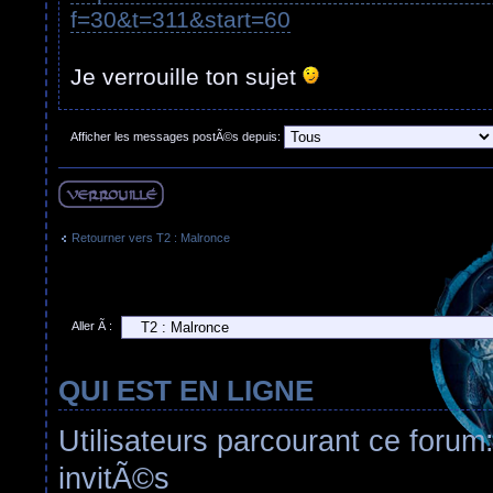
f=30&t=311&start=60
Je verrouille ton sujet
Afficher les messages postÃ©s depuis:
Sujet verouillÃ©
Retourner vers T2 : Malronce
Aller Ã :
QUI EST EN LIGNE
Utilisateurs parcourant ce forum:
invitÃ©s