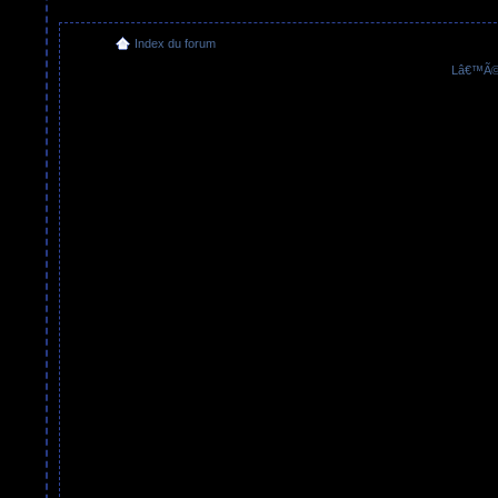
Index du forum
Lâ€™Ã©q