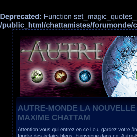
Deprecated
: Function set_magic_quotes_r
/public_html/chattamistes/forumonde
AUTRE-MONDE LA NOUVELLE
MAXIME CHATTAM
Attention vous qui entrez en ce lieu, gardez votre â
foudre des éclairs bleus, bienvenue dans cet Autre