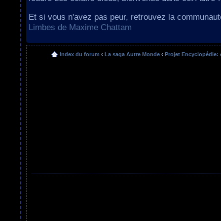
Et si vous n'avez pas peur, retrouvez la communau
Limbes de Maxime Chattam
Index du forum
‹
La saga Autre Monde
‹
Projet Encyclopédie: 