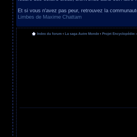
Et si vous n'avez pas peur, retrouvez la communau
Limbes de Maxime Chattam
Index du forum
‹
La saga Autre Monde
‹
Projet Encyclopédie: 