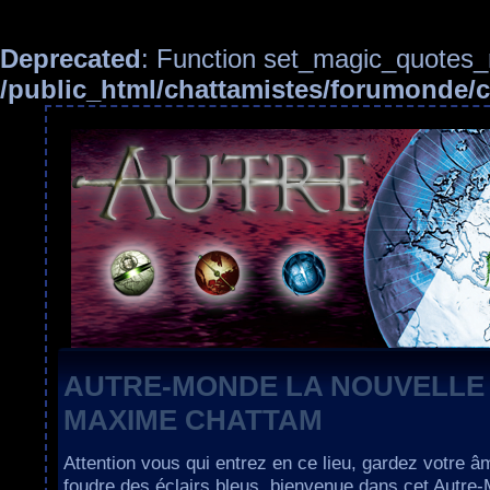
Deprecated
: Function set_magic_quotes_r
/public_html/chattamistes/forumonde
AUTRE-MONDE LA NOUVELLE
MAXIME CHATTAM
Attention vous qui entrez en ce lieu, gardez votre â
foudre des éclairs bleus, bienvenue dans cet Autre