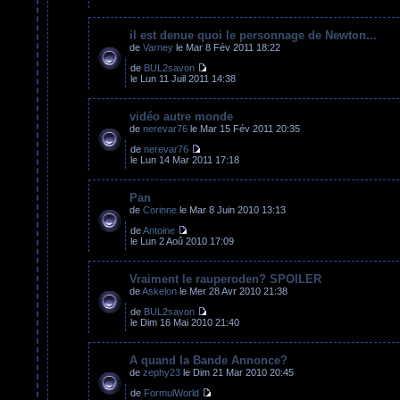
il est denue quoi le personnage de Newton...
de
Varney
le Mar 8 Fév 2011 18:22
de
BUL2savon
le Lun 11 Juil 2011 14:38
vidéo autre monde
de
nerevar76
le Mar 15 Fév 2011 20:35
de
nerevar76
le Lun 14 Mar 2011 17:18
Pan
de
Corinne
le Mar 8 Juin 2010 13:13
de
Antoine
le Lun 2 Aoû 2010 17:09
Vraiment le rauperoden? SPOILER
de
Askelon
le Mer 28 Avr 2010 21:38
de
BUL2savon
le Dim 16 Mai 2010 21:40
A quand la Bande Annonce?
de
zephy23
le Dim 21 Mar 2010 20:45
de
FormulWorld