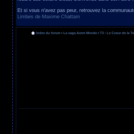
Et si vous n'avez pas peur, retrouvez la communau
Limbes de Maxime Chattam
Index du forum
‹
La saga Autre Monde
‹
T3 : Le Coeur de la Te