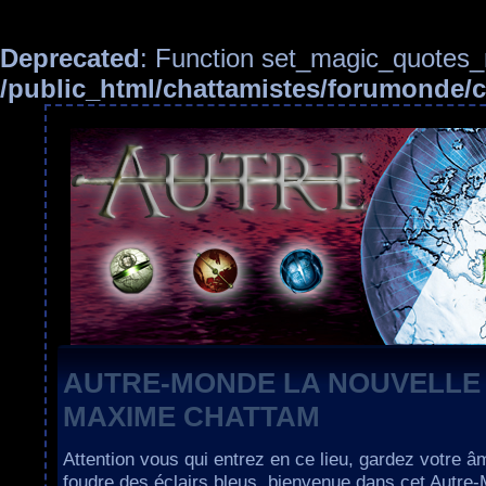
Deprecated
: Function set_magic_quotes_r
/public_html/chattamistes/forumonde
AUTRE-MONDE LA NOUVELLE
MAXIME CHATTAM
Attention vous qui entrez en ce lieu, gardez votre â
foudre des éclairs bleus, bienvenue dans cet Autre