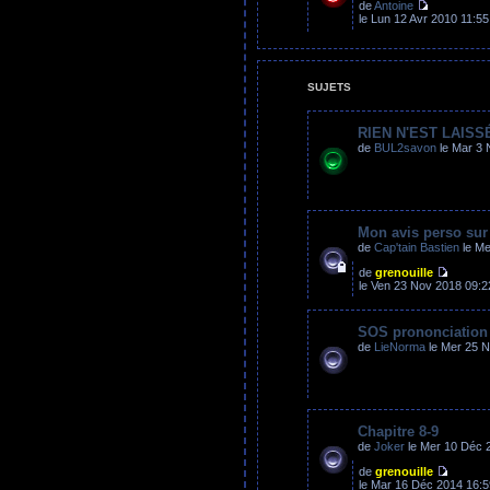
de
Antoine
le Lun 12 Avr 2010 11:55
SUJETS
RIEN N'EST LAISSÉ
de
BUL2savon
le Mar 3 
Mon avis perso sur
de
Cap'tain Bastien
le Me
de
grenouille
le Ven 23 Nov 2018 09:2
SOS prononciation
de
LieNorma
le Mer 25 N
Chapitre 8-9
de
Joker
le Mer 10 Déc 
de
grenouille
le Mar 16 Déc 2014 16:5