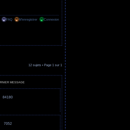
FAQ
M’enregistrer
Connexion
12 sujets • Page
1
sur
1
RNIER MESSAGE
84180
7052