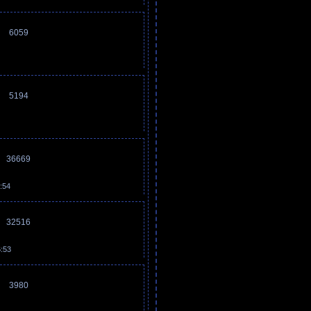
6059
5194
36669
:54
32516
6:53
3980