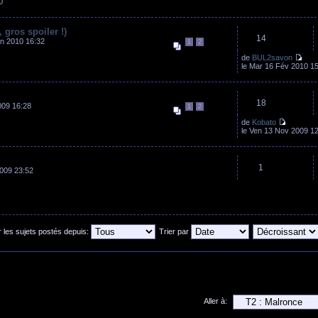
0
 gros spoiler !)
14
n 2010 16:32
1
2
de
BUL2savon
le Mar 16 Fév 2010 1
18
009 16:28
1
2
de
Kobato
le Ven 13 Nov 2009 1
1
009 23:52
r les sujets postés depuis:
Trier par
Aller à: