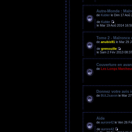
Autre-Monde : Malr
de
Kubler
le Dim 17 Aoû 
de
Kubler
le Mar 19 Aoû 2014 16:5
Tome 2 - Malronce
de
anubis91
le Mar 29 J
de
grenouille
le Sam 2 Fév 2013 08:3
Couverture en avan
de
Les Longs Marcheu
Donnez votre avis i
de
BUL2savon
le Mar 27
Aide
de
aurore42
le Ven 26 F
de
aurore42