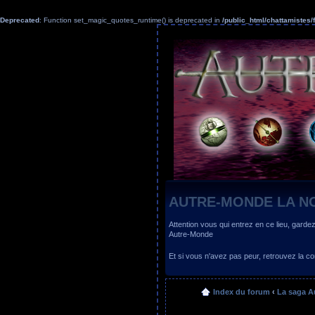
Deprecated
: Function set_magic_quotes_runtime() is deprecated in
/public_html/chattamiste
AUTRE-MONDE LA N
Attention vous qui entrez en ce lieu, garde
Autre-Monde
Et si vous n'avez pas peur, retrouvez la
Index du forum
‹
La saga A