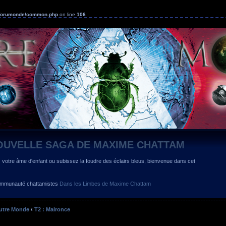
s/forumonde/common.php
on line
106
OUVELLE SAGA DE MAXIME CHATTAM
z votre âme d'enfant ou subissez la foudre des éclairs bleus, bienvenue dans cet
 communauté chattamistes
Dans les Limbes de Maxime Chattam
utre Monde
‹
T2 : Malronce