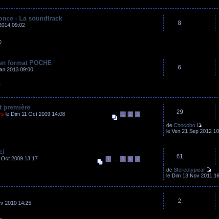
once - La soundtrack
8
2014 09:02
0
 en format POCHE
6
an 2013 09:00
7
t première
29
rs
le Dim 11 Oct 2009 14:08
1
2
3
de
Chocobo
le Ven 21 Sep 2012 10
ci
61
 Oct 2009 13:17
...
1
5
6
7
de
Stereotypical
le Dim 13 Nov 2011 1
2
év 2010 14:25