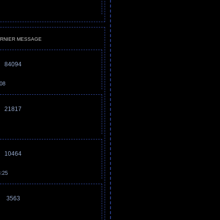
RNIER MESSAGE
84094
:08
21817
10464
3:25
3563