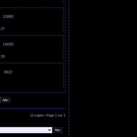
13860
5:27
14650
2:30
3922
12 sujets • Page
1
sur
1