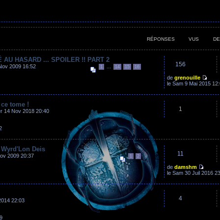
RÉPONSES
VUS
DE
 AU HASARD ... SPOILER !! PART 2
156
Nov 2009 16:52
...
1
14
15
16
de
grenouille
le Sam 9 Mai 2015 12
 ce tome !
1
r 14 Nov 2018 20:40
2
 Wyrd'Lon Deis
11
ov 2009 20:37
1
2
de
damshm
le Sam 30 Juil 2016 2
4
2014 22:03
9