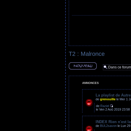
T2 : Malronce
Ecrire un nouveau
sujet
ANNONCES
La playlist de Autr
de
grenouille
le Mer 1 J
de
Raziel
le Ven 2 Aoû 2019 23:58
INDEX Rien n'est l
de
BUL2savon
le Lun 29