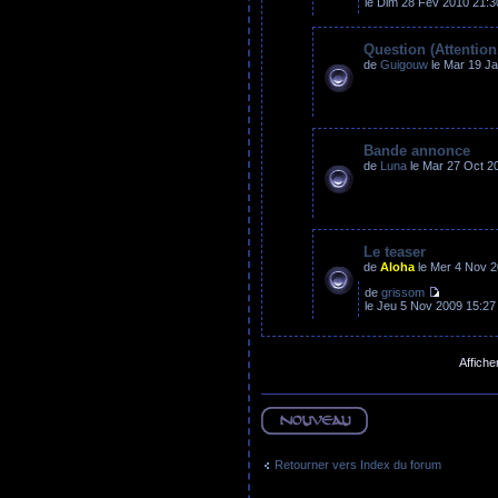
le Dim 28 Fév 2010 21:3
Question (Attention,
de
Guigouw
le Mar 19 Ja
Bande annonce
de
Luna
le Mar 27 Oct 2
Le teaser
de
Aloha
le Mer 4 Nov 2
de
grissom
le Jeu 5 Nov 2009 15:27
Affiche
Ecrire un nouveau
sujet
Retourner vers Index du forum