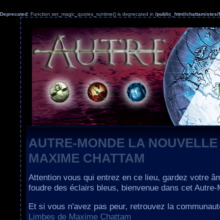
Deprecated
: Function set_magic_quotes_runtime() is deprecated in
/public_html/chattamiste
AUTRE-MONDE LA NOUVELLE
MAXIME CHATTAM
Attention vous qui entrez en ce lieu, gardez votre â
foudre des éclairs bleus, bienvenue dans cet Autre
Et si vous n'avez pas peur, retrouvez la communau
Limbes de Maxime Chattam