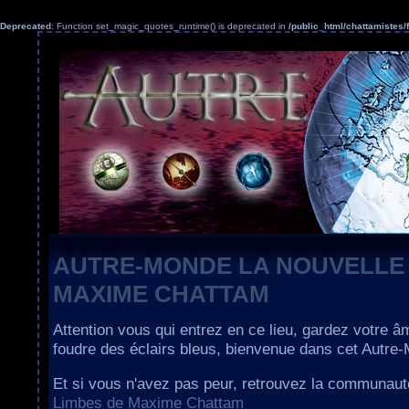
Deprecated
: Function set_magic_quotes_runtime() is deprecated in
/public_html/chattamiste
AUTRE-MONDE LA NOUVELLE
MAXIME CHATTAM
Attention vous qui entrez en ce lieu, gardez votre â
foudre des éclairs bleus, bienvenue dans cet Autre
Et si vous n'avez pas peur, retrouvez la communau
Limbes de Maxime Chattam