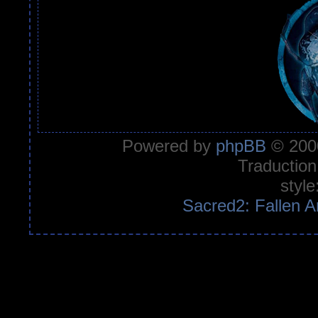
Powered by
phpBB
© 2000
Traduction
style
Sacred2: Fallen A