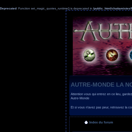
Deprecated
: Function set_magic_quotes_runtime() is deprecated in
/public_html/chattamiste
AUTRE-MONDE LA N
Attention vous qui entrez en ce lieu, garde
Autre-Monde
Et si vous n'avez pas peur, retrouvez la
Index du forum