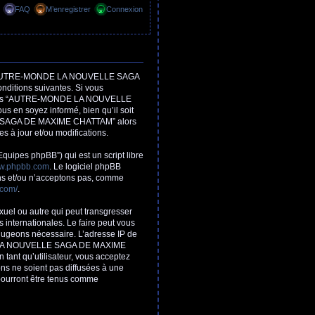
FAQ
M’enregistrer
Connexion
, “AUTRE-MONDE LA NOUVELLE SAGA
ditions suivantes. Si vous
isez pas “AUTRE-MONDE LA NOUVELLE
 en soyez informé, bien qu’il soit
LLE SAGA DE MAXIME CHATTAM” alors
 à jour et/ou modifications.
Equipes phpBB”) qui est un script libre
w.phpbb.com
. Le logiciel phpBB
ons et/ou n’acceptons pas, comme
.com/
.
xuel ou autre qui peut transgresser
ternationales. Le faire peut vous
 jugeons nécessaire. L’adresse IP de
NDE LA NOUVELLE SAGA DE MAXIME
tant qu’utilisateur, vous acceptez
ns ne soient pas diffusées à une
urront être tenus comme