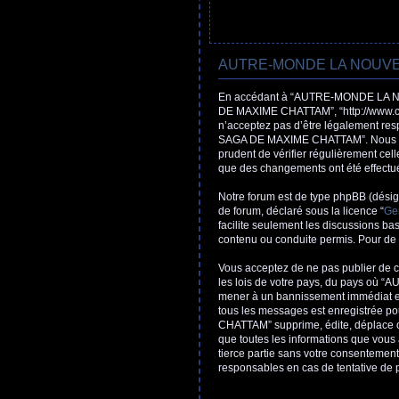
AUTRE-MONDE LA NOUVELL
En accédant à “AUTRE-MONDE LA N
DE MAXIME CHATTAM”, “http://www.cha
n’acceptez pas d’être légalement re
SAGA DE MAXIME CHATTAM”. Nous pouvo
prudent de vérifier régulièrement 
que des changements ont été effectué
Notre forum est de type phpBB (désigné
de forum, déclaré sous la licence “
Gen
facilite seulement les discussions b
contenu ou conduite permis. Pour de 
Vous acceptez de ne pas publier de co
les lois de votre pays, du pays où
mener à un bannissement immédiat et p
tous les messages est enregistrée
CHATTAM” supprime, édite, déplace ou 
que toutes les informations que vous
tierce partie sans votre consente
responsables en cas de tentative de 