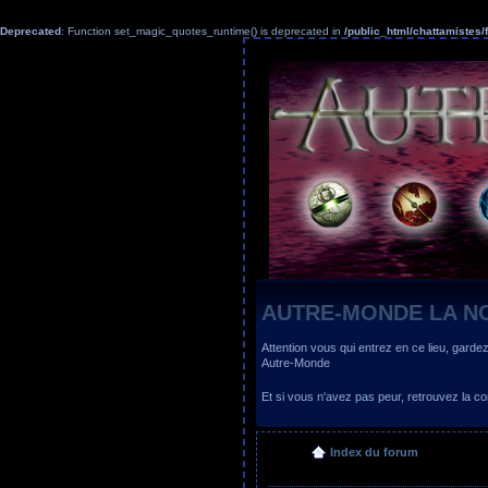
Deprecated
: Function set_magic_quotes_runtime() is deprecated in
/public_html/chattamiste
AUTRE-MONDE LA N
Attention vous qui entrez en ce lieu, garde
Autre-Monde
Et si vous n'avez pas peur, retrouvez la
Index du forum