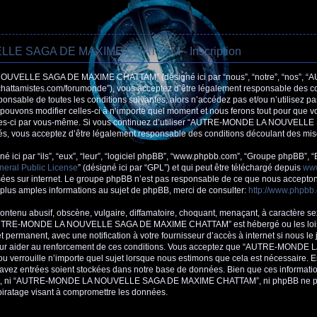
E SAGA DE MAXIME CHATTAM - Inscription
OUVELLE SAGA DE MAXIME CHATTAM” (désigné ici par “nous”, “notre”, “nos”
ttamistes.com/forumonde”), vous acceptez d’être légalement responsable des con
sponsable de toutes les conditions suivantes, alors n’accédez pas et/ou n’util
ns modifier celles-ci à n’importe quel moment et nous ferons tout pour que vous
celles-ci par vous-même. Si vous continuez d’utiliser “AUTRE-MONDE LA NOUVE
s, vous acceptez d’être légalement responsable des conditions découlant des mises
 ici par “ils”, “eux”, “leur”, “logiciel phpBB”, “www.phpbb.com”, “Groupe phpBB”, “
eral Public License
” (désigné ici par “GPL”) et qui peut être téléchargé depuis
ww
asées sur internet. Le groupe phpBB n’est pas responsable de ce que nous accept
plus amples informations au sujet de phpBB, merci de consulter:
http://www.phpbb
ntenu abusif, obscène, vulgaire, diffamatoire, choquant, menaçant, à caractère se
 “AUTRE-MONDE LA NOUVELLE SAGA DE MAXIME CHATTAM” est hébergé ou les lois in
ermanent, avec une notification à votre fournisseur d’accès à internet si nous le
 pour aider au renforcement de ces conditions. Vous acceptez que “AUTRE-MO
verrouille n’importe quel sujet lorsque nous estimons que cela est nécessaire. En 
 avez entrées soient stockées dans notre base de données. Bien que ces informatio
ment, ni “AUTRE-MONDE LA NOUVELLE SAGA DE MAXIME CHATTAM”, ni phpBB ne po
piratage visant à compromettre les données.