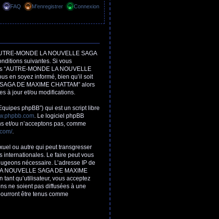
FAQ
M’enregistrer
Connexion
, “AUTRE-MONDE LA NOUVELLE SAGA
ditions suivantes. Si vous
isez pas “AUTRE-MONDE LA NOUVELLE
 en soyez informé, bien qu’il soit
LLE SAGA DE MAXIME CHATTAM” alors
 à jour et/ou modifications.
Equipes phpBB”) qui est un script libre
w.phpbb.com
. Le logiciel phpBB
ons et/ou n’acceptons pas, comme
.com/
.
xuel ou autre qui peut transgresser
ternationales. Le faire peut vous
 jugeons nécessaire. L’adresse IP de
NDE LA NOUVELLE SAGA DE MAXIME
tant qu’utilisateur, vous acceptez
ns ne soient pas diffusées à une
urront être tenus comme