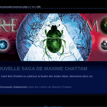
s/forumonde/common.php
on line
106
OUVELLE SAGA DE MAXIME CHATTAM
z votre âme d'enfant ou subissez la foudre des éclairs bleus, bienvenue dans cet
 communauté chattamistes
Dans les Limbes de Maxime Chattam