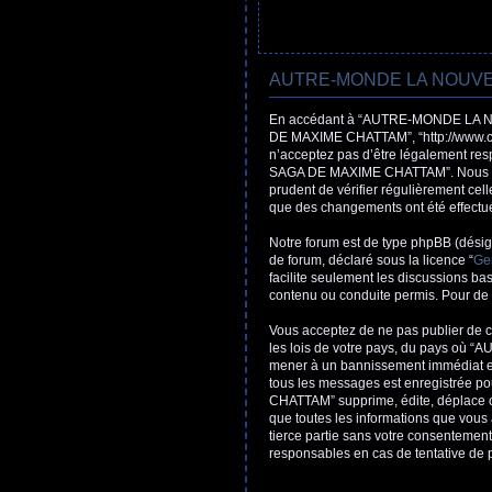
AUTRE-MONDE LA NOUVELL
En accédant à “AUTRE-MONDE LA N
DE MAXIME CHATTAM”, “http://www.cha
n’acceptez pas d’être légalement re
SAGA DE MAXIME CHATTAM”. Nous pouvo
prudent de vérifier régulièrement 
que des changements ont été effectué
Notre forum est de type phpBB (désigné
de forum, déclaré sous la licence “
Gen
facilite seulement les discussions b
contenu ou conduite permis. Pour de 
Vous acceptez de ne pas publier de co
les lois de votre pays, du pays où
mener à un bannissement immédiat et p
tous les messages est enregistrée
CHATTAM” supprime, édite, déplace ou 
que toutes les informations que vous
tierce partie sans votre consente
responsables en cas de tentative de 