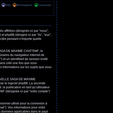
FAQ
M’enregistrer
Connexion
filiées (désignés ici par “nous”,
hpBB (désigné ici par “ils”, “eux”,
ectée pendant n’importe quelle
 SAGA DE MAXIME CHATTAM”, le
oraires du navigateur internet de
) et un identifiant de session invité
sera créé une fois que vous
nformations sur les sujets que vous
NOUVELLE SAGA DE MAXIME
ar le logiciel phpBB. La seconde
 la publication en tant qu’utilisateur
 (désignée ici par “votre compte”)
rsonnel utilisé pour la connexion à
ail”). Vos informations pour votre
données applicables dans le pays