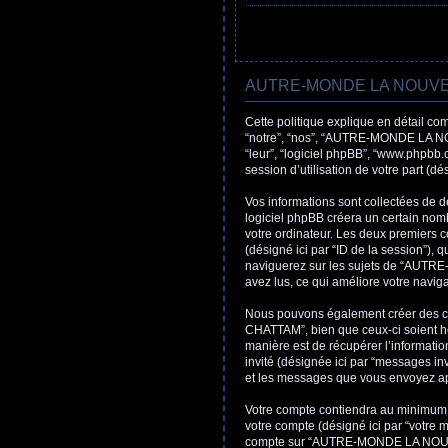
AUTRE-MONDE LA NOUVELLE
Cette politique explique en détail
“notre”, “nos”, “AUTRE-MONDE LA NO
“leur”, “logiciel phpBB”, “www.phpbb.
session d’utilisation de votre part (dé
Vos informations sont collectées 
logiciel phpBB créera un certain nombr
votre ordinateur. Les deux premiers coo
(désigné ici par “ID de la session”),
naviguerez sur les sujets de “AUTR
avez lus, ce qui améliore votre naviga
Nous pouvons également créer des 
CHATTAM”, bien que ceux-ci soient ho
manière est de récupérer l’information
invité (désignée ici par “messages
et les messages que vous envoyez aprè
Votre compte contiendra au minimum un
votre compte (désigné ici par “votre m
compte sur “AUTRE-MONDE LA NOUVEL