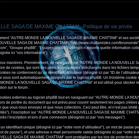
 SAGA DE MAXIME CHATTAM - Politique de vie privée
 comment “AUTRE-MONDE LA NOUVELLE SAGA DE MAXIME CHATTAM” et ses sociétés af
UVELLE SAGA DE MAXIME CHATTAM”, “http://www.chattamistes.com/forumonde”) et p
com”, “Groupe phpBB”, “Equipes phpBB”) utilisent n’importe quelle information coll
signée ici “vos informations”).
de deux manières. Premièrement, en naviguant sur “AUTRE-MONDE LA NOUVELLE
e de cookies, qui sont des petits fichiers textes téléchargés dans les fichiers temp
kies ne contiennent qu’un identifiant utilisateur (désigné ici par “ID de l’utilisateur”
 qui vous sont automatiquement assignés par le logiciel phpBB. Un troisième cookie 
E-MONDE LA NOUVELLE SAGA DE MAXIME CHATTAM” et est utilisé pour stocker les i
tion sur le forum .
cookies externes au logiciel phpBB tout en naviguant sur “AUTRE-MONDE LA 
rs de portée du document qui est prévu pour couvrir seulement les pages créées p
 que vous nous envoyez et que nous collectons. Ceci peut être, et n’est pas limité à:
 invités”), l’inscription sur “AUTRE-MONDE LA NOUVELLE SAGA DE MAXIME CHATTAM”
s l’inscription et lors d’une connexion (désignés ici par “vos messages”).
 identifiant unique (désigné ici par “votre nom d’utilisateur”), un mot de passe pe
ot de passe”), et une adresse e-mail personnelle valide (désignée ici par “votre e-m
LE SAGA DE MAXIME CHATTAM” sont protégées par les lois de protection des 