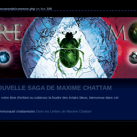
s/forumonde/common.php
on line
106
OUVELLE SAGA DE MAXIME CHATTAM
z votre âme d'enfant ou subissez la foudre des éclairs bleus, bienvenue dans cet
 communauté chattamistes
Dans les Limbes de Maxime Chattam