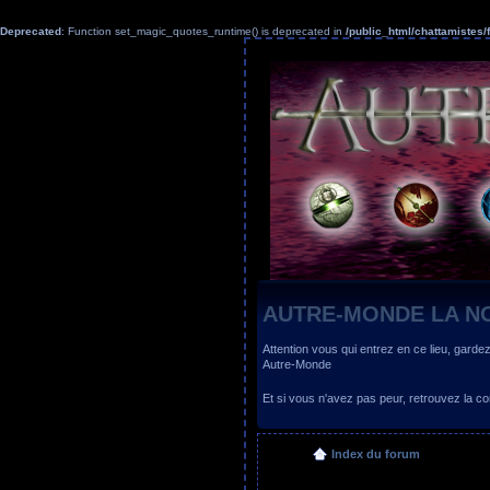
Deprecated
: Function set_magic_quotes_runtime() is deprecated in
/public_html/chattamiste
AUTRE-MONDE LA N
Attention vous qui entrez en ce lieu, garde
Autre-Monde
Et si vous n'avez pas peur, retrouvez la
Index du forum