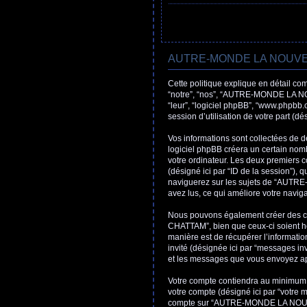
AUTRE-MONDE LA NOUVELLE
Cette politique explique en détail
“notre”, “nos”, “AUTRE-MONDE LA NO
“leur”, “logiciel phpBB”, “www.phpbb.
session d’utilisation de votre part (dé
Vos informations sont collectées 
logiciel phpBB créera un certain nombr
votre ordinateur. Les deux premiers coo
(désigné ici par “ID de la session”),
naviguerez sur les sujets de “AUTR
avez lus, ce qui améliore votre naviga
Nous pouvons également créer des 
CHATTAM”, bien que ceux-ci soient ho
manière est de récupérer l’information
invité (désignée ici par “messages
et les messages que vous envoyez aprè
Votre compte contiendra au minimum un
votre compte (désigné ici par “votre m
compte sur “AUTRE-MONDE LA NOUVEL