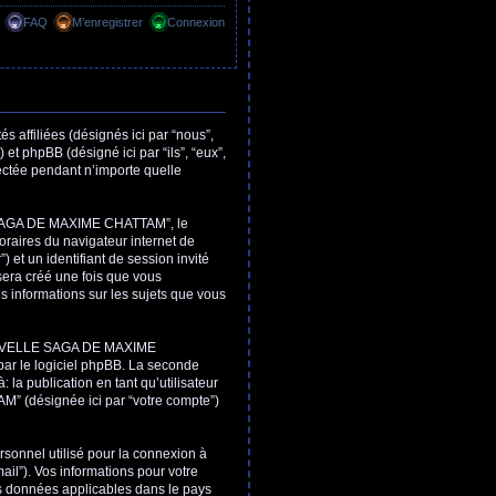
FAQ
M’enregistrer
Connexion
filiées (désignés ici par “nous”,
hpBB (désigné ici par “ils”, “eux”,
ectée pendant n’importe quelle
 SAGA DE MAXIME CHATTAM”, le
oraires du navigateur internet de
) et un identifiant de session invité
sera créé une fois que vous
nformations sur les sujets que vous
NOUVELLE SAGA DE MAXIME
ar le logiciel phpBB. La seconde
 la publication en tant qu’utilisateur
 (désignée ici par “votre compte”)
rsonnel utilisé pour la connexion à
ail”). Vos informations pour votre
données applicables dans le pays