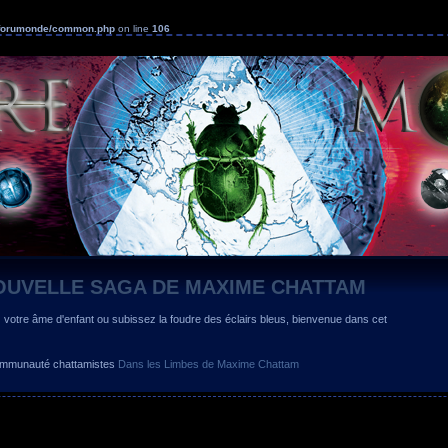
s/forumonde/common.php
on line
106
OUVELLE SAGA DE MAXIME CHATTAM
z votre âme d'enfant ou subissez la foudre des éclairs bleus, bienvenue dans cet
 communauté chattamistes
Dans les Limbes de Maxime Chattam