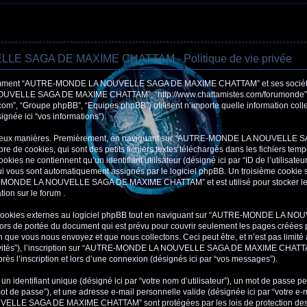
 SAGA DE MAXIME CHATTAM - Politique de vie privée
 comment “AUTRE-MONDE LA NOUVELLE SAGA DE MAXIME CHATTAM” et ses sociétés af
UVELLE SAGA DE MAXIME CHATTAM”, “http://www.chattamistes.com/forumonde”) et p
com”, “Groupe phpBB”, “Equipes phpBB”) utilisent n’importe quelle information coll
signée ici “vos informations”).
de deux manières. Premièrement, en naviguant sur “AUTRE-MONDE LA NOUVELLE
e de cookies, qui sont des petits fichiers textes téléchargés dans les fichiers temp
kies ne contiennent qu’un identifiant utilisateur (désigné ici par “ID de l’utilisateur”
 qui vous sont automatiquement assignés par le logiciel phpBB. Un troisième cookie 
E-MONDE LA NOUVELLE SAGA DE MAXIME CHATTAM” et est utilisé pour stocker les i
tion sur le forum .
cookies externes au logiciel phpBB tout en naviguant sur “AUTRE-MONDE LA 
rs de portée du document qui est prévu pour couvrir seulement les pages créées p
 que vous nous envoyez et que nous collectons. Ceci peut être, et n’est pas limité à:
 invités”), l’inscription sur “AUTRE-MONDE LA NOUVELLE SAGA DE MAXIME CHATTAM”
s l’inscription et lors d’une connexion (désignés ici par “vos messages”).
 identifiant unique (désigné ici par “votre nom d’utilisateur”), un mot de passe pe
ot de passe”), et une adresse e-mail personnelle valide (désignée ici par “votre e-m
LE SAGA DE MAXIME CHATTAM” sont protégées par les lois de protection des 