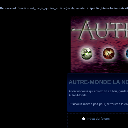
Deprecated
: Function set_magic_quotes_runtime() is deprecated in
/public_html/chattamiste
AUTRE-MONDE LA N
Attention vous qui entrez en ce lieu, garde
Autre-Monde
Et si vous n'avez pas peur, retrouvez la
Index du forum