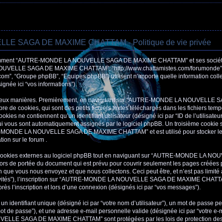
 SAGA DE MAXIME CHATTAM - Politique de vie privée
 comment “AUTRE-MONDE LA NOUVELLE SAGA DE MAXIME CHATTAM” et ses sociétés af
UVELLE SAGA DE MAXIME CHATTAM”, “http://www.chattamistes.com/forumonde”) et p
com”, “Groupe phpBB”, “Equipes phpBB”) utilisent n’importe quelle information coll
signée ici “vos informations”).
de deux manières. Premièrement, en naviguant sur “AUTRE-MONDE LA NOUVELLE
e de cookies, qui sont des petits fichiers textes téléchargés dans les fichiers temp
kies ne contiennent qu’un identifiant utilisateur (désigné ici par “ID de l’utilisateur”
 qui vous sont automatiquement assignés par le logiciel phpBB. Un troisième cookie 
E-MONDE LA NOUVELLE SAGA DE MAXIME CHATTAM” et est utilisé pour stocker les i
tion sur le forum .
cookies externes au logiciel phpBB tout en naviguant sur “AUTRE-MONDE LA 
rs de portée du document qui est prévu pour couvrir seulement les pages créées p
 que vous nous envoyez et que nous collectons. Ceci peut être, et n’est pas limité à:
 invités”), l’inscription sur “AUTRE-MONDE LA NOUVELLE SAGA DE MAXIME CHATTAM”
s l’inscription et lors d’une connexion (désignés ici par “vos messages”).
 identifiant unique (désigné ici par “votre nom d’utilisateur”), un mot de passe pe
ot de passe”), et une adresse e-mail personnelle valide (désignée ici par “votre e-m
LE SAGA DE MAXIME CHATTAM” sont protégées par les lois de protection des 