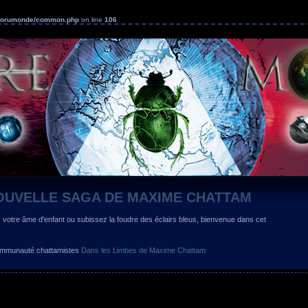
s/forumonde/common.php
on line
106
OUVELLE SAGA DE MAXIME CHATTAM
z votre âme d'enfant ou subissez la foudre des éclairs bleus, bienvenue dans cet
 communauté chattamistes
Dans les Limbes de Maxime Chattam