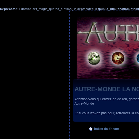
Deprecated
: Function set_magic_quotes_runtime() is deprecated in
/public_html/chattamiste
AUTRE-MONDE LA N
Attention vous qui entrez en ce lieu, garde
Autre-Monde
Et si vous n'avez pas peur, retrouvez la
Index du forum