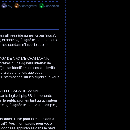
FAQ
M’enregistrer
Connexion
filiées (désignés ici par “nous”,
hpBB (désigné ici par “ils”, “eux”,
ectée pendant n’importe quelle
 SAGA DE MAXIME CHATTAM”, le
oraires du navigateur internet de
) et un identifiant de session invité
sera créé une fois que vous
nformations sur les sujets que vous
NOUVELLE SAGA DE MAXIME
ar le logiciel phpBB. La seconde
 la publication en tant qu’utilisateur
 (désignée ici par “votre compte”)
rsonnel utilisé pour la connexion à
ail”). Vos informations pour votre
données applicables dans le pays