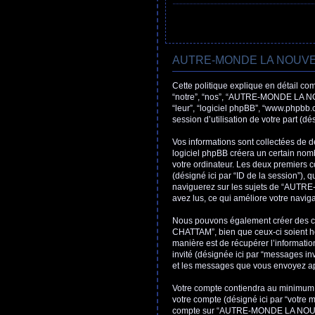
AUTRE-MONDE LA NOUVELLE
Cette politique explique en détail
“notre”, “nos”, “AUTRE-MONDE LA NO
“leur”, “logiciel phpBB”, “www.phpbb.
session d’utilisation de votre part (dé
Vos informations sont collectées 
logiciel phpBB créera un certain nombr
votre ordinateur. Les deux premiers coo
(désigné ici par “ID de la session”),
naviguerez sur les sujets de “AUTR
avez lus, ce qui améliore votre naviga
Nous pouvons également créer des 
CHATTAM”, bien que ceux-ci soient ho
manière est de récupérer l’information
invité (désignée ici par “messages
et les messages que vous envoyez aprè
Votre compte contiendra au minimum un
votre compte (désigné ici par “votre m
compte sur “AUTRE-MONDE LA NOUVEL