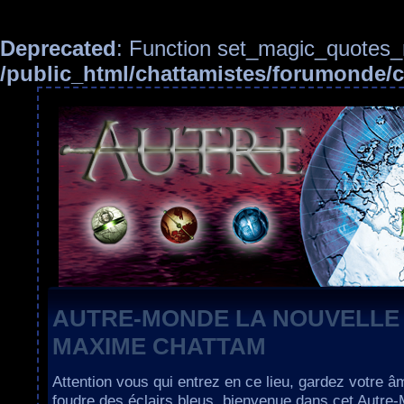
Deprecated
: Function set_magic_quotes_r
/public_html/chattamistes/forumonde
AUTRE-MONDE LA NOUVELLE
MAXIME CHATTAM
Attention vous qui entrez en ce lieu, gardez votre â
foudre des éclairs bleus, bienvenue dans cet Autre