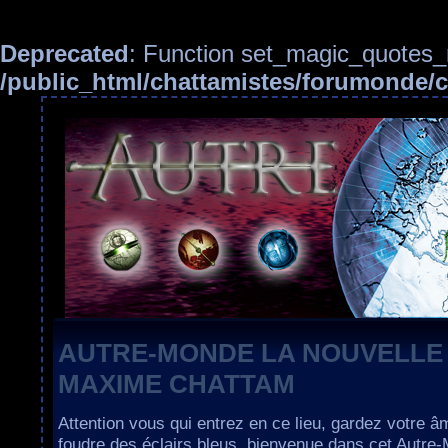
Deprecated
: Function set_magic_quotes_r
/public_html/chattamistes/forumonde
AUTRE-MONDE LA NOUVELLE
MAXIME CHATTAM
Attention vous qui entrez en ce lieu, gardez votre â
foudre des éclairs bleus, bienvenue dans cet Autre