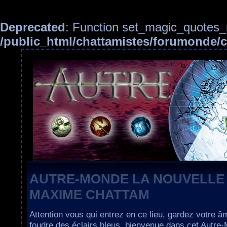
Deprecated
: Function set_magic_quotes_r
/public_html/chattamistes/forumonde
AUTRE-MONDE LA NOUVELLE
MAXIME CHATTAM
Attention vous qui entrez en ce lieu, gardez votre â
foudre des éclairs bleus, bienvenue dans cet Autre