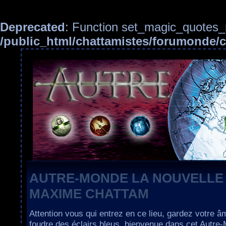
Deprecated
: Function set_magic_quotes_r
/public_html/chattamistes/forumonde
AUTRE-MONDE LA NOUVELLE
MAXIME CHATTAM
Attention vous qui entrez en ce lieu, gardez votre â
foudre des éclairs bleus, bienvenue dans cet Autre