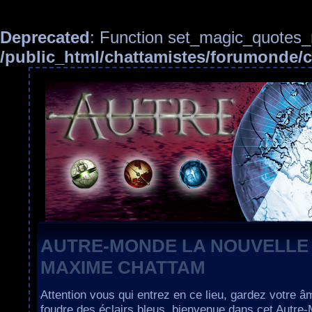
Deprecated
: Function set_magic_quotes_r
/public_html/chattamistes/forumonde
AUTRE-MONDE LA NOUVELLE
MAXIME CHATTAM
Attention vous qui entrez en ce lieu, gardez votre â
foudre des éclairs bleus, bienvenue dans cet Autre