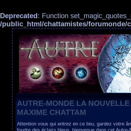
Deprecated
: Function set_magic_quotes_r
/public_html/chattamistes/forumonde
AUTRE-MONDE LA NOUVELLE
MAXIME CHATTAM
Attention vous qui entrez en ce lieu, gardez votre â
foudre des éclairs bleus, bienvenue dans cet Autre