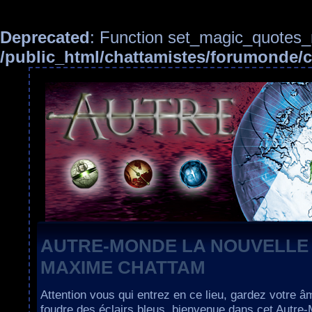
Deprecated
: Function set_magic_quotes_r
/public_html/chattamistes/forumonde
AUTRE-MONDE LA NOUVELLE
MAXIME CHATTAM
Attention vous qui entrez en ce lieu, gardez votre â
foudre des éclairs bleus, bienvenue dans cet Autre