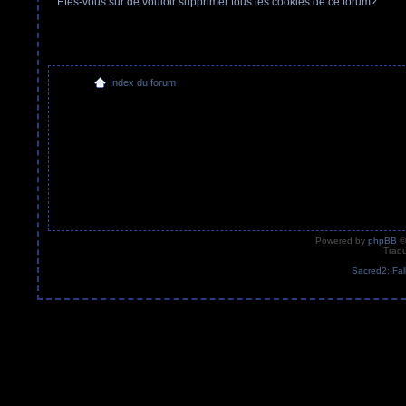
Etes-vous sûr de vouloir supprimer tous les cookies de ce forum?
Index du forum
Powered by
phpBB
©
Tradu
Sacred2: Fal