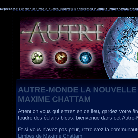
Deprecated
: Function set_magic_quotes_runtime() is deprecated in
/public_html/chattamiste
AUTRE-MONDE LA NOUVELLE
MAXIME CHATTAM
Attention vous qui entrez en ce lieu, gardez votre â
foudre des éclairs bleus, bienvenue dans cet Autre
Et si vous n'avez pas peur, retrouvez la communau
Limbes de Maxime Chattam