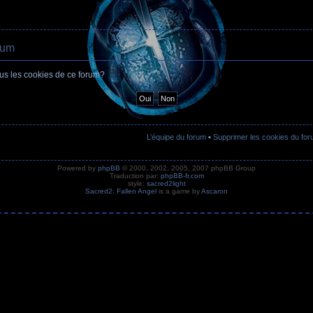
rum
ous les cookies de ce forum?
L’équipe du forum
•
Supprimer les cookies du fo
Powered by
phpBB
© 2000, 2002, 2005, 2007 phpBB Group
Traduction par:
phpBB-fr.com
style:
sacred2light
Sacred2: Fallen Angel
is a game by
Ascaron