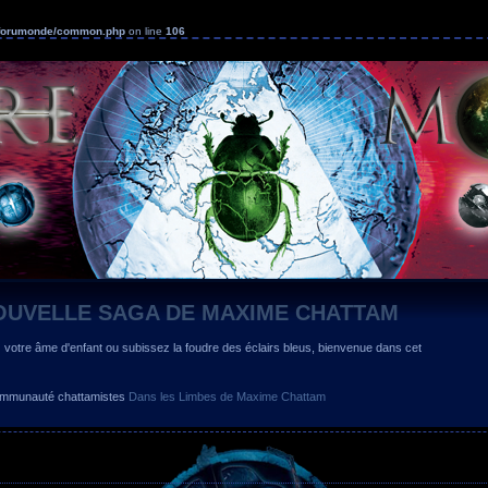
s/forumonde/common.php
on line
106
OUVELLE SAGA DE MAXIME CHATTAM
z votre âme d'enfant ou subissez la foudre des éclairs bleus, bienvenue dans cet
 communauté chattamistes
Dans les Limbes de Maxime Chattam