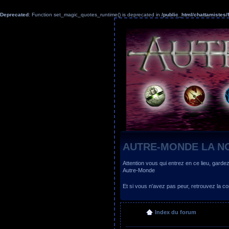
Deprecated
: Function set_magic_quotes_runtime() is deprecated in
/public_html/chattamiste
AUTRE-MONDE LA N
Attention vous qui entrez en ce lieu, garde
Autre-Monde
Et si vous n'avez pas peur, retrouvez la
Index du forum