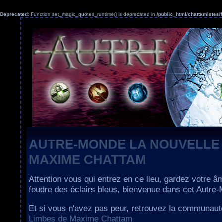
Deprecated
: Function set_magic_quotes_runtime() is deprecated in
/public_html/chattamiste
AUTRE-MONDE LA NOUVELLE
MAXIME CHATTAM
Attention vous qui entrez en ce lieu, gardez votre â
foudre des éclairs bleus, bienvenue dans cet Autre
Et si vous n'avez pas peur, retrouvez la communau
Limbes de Maxime Chattam