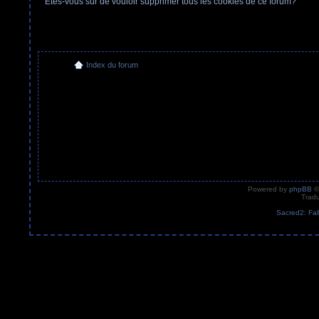
Etes-vous sûr de vouloir supprimer tous les cookies de ce forum?
Index du forum
Powered by
phpBB
©
Tradu
Sacred2: Fal