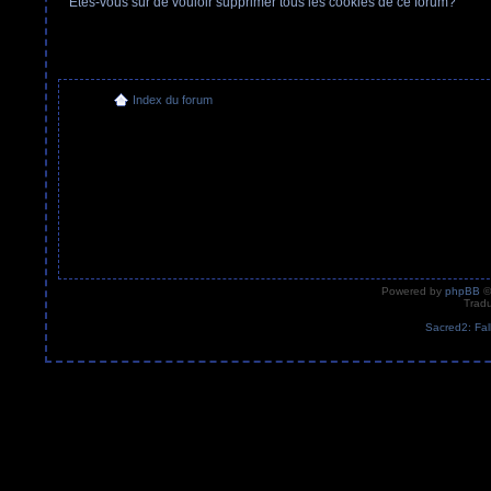
Etes-vous sûr de vouloir supprimer tous les cookies de ce forum?
Index du forum
Powered by
phpBB
©
Tradu
Sacred2: Fal