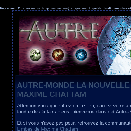
Deprecated
: Function set_magic_quotes_runtime() is deprecated in
/public_html/chattamiste
AUTRE-MONDE LA NOUVELLE
MAXIME CHATTAM
Attention vous qui entrez en ce lieu, gardez votre â
foudre des éclairs bleus, bienvenue dans cet Autre
Et si vous n'avez pas peur, retrouvez la communau
Limbes de Maxime Chattam