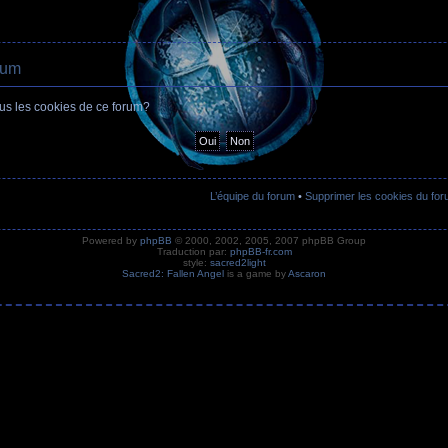
rum
ous les cookies de ce forum?
L’équipe du forum
•
Supprimer les cookies du fo
Powered by
phpBB
© 2000, 2002, 2005, 2007 phpBB Group
Traduction par:
phpBB-fr.com
style:
sacred2light
Sacred2: Fallen Angel
is a game by
Ascaron