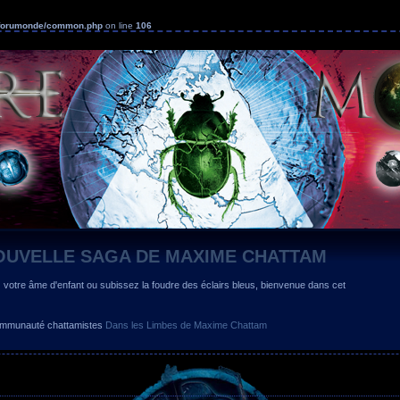
s/forumonde/common.php
on line
106
OUVELLE SAGA DE MAXIME CHATTAM
z votre âme d'enfant ou subissez la foudre des éclairs bleus, bienvenue dans cet
 communauté chattamistes
Dans les Limbes de Maxime Chattam