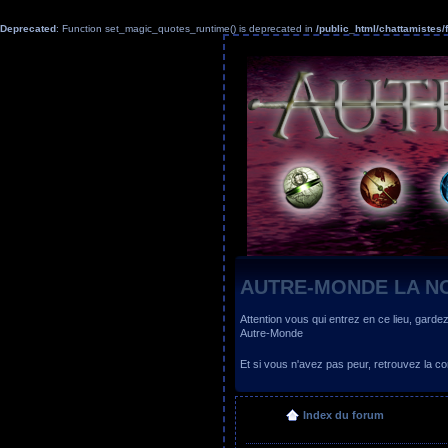
Deprecated
: Function set_magic_quotes_runtime() is deprecated in
/public_html/chattamiste
AUTRE-MONDE LA N
Attention vous qui entrez en ce lieu, garde
Autre-Monde
Et si vous n'avez pas peur, retrouvez la
Index du forum