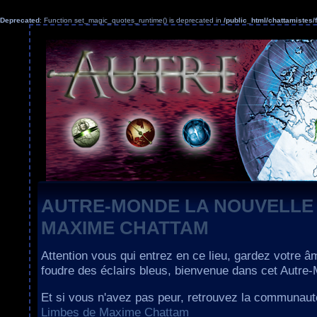
Deprecated
: Function set_magic_quotes_runtime() is deprecated in
/public_html/chattamiste
AUTRE-MONDE LA NOUVELLE
MAXIME CHATTAM
Attention vous qui entrez en ce lieu, gardez votre â
foudre des éclairs bleus, bienvenue dans cet Autre
Et si vous n'avez pas peur, retrouvez la communau
Limbes de Maxime Chattam