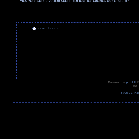
Etes-vous sûr de vouloir supprimer tous les cookies de ce forum?
Index du forum
Powered by
phpBB
©
Tradu
Sacred2: Fal