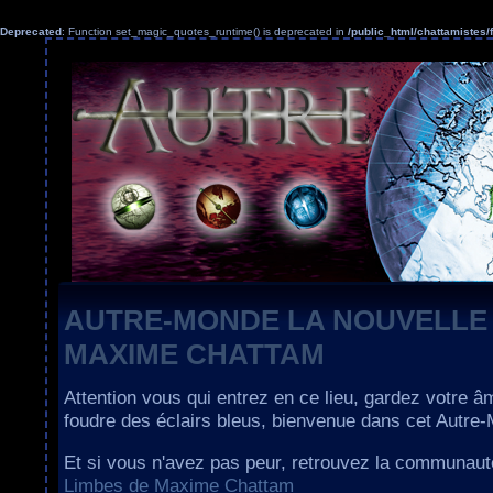
Deprecated
: Function set_magic_quotes_runtime() is deprecated in
/public_html/chattamiste
AUTRE-MONDE LA NOUVELLE
MAXIME CHATTAM
Attention vous qui entrez en ce lieu, gardez votre â
foudre des éclairs bleus, bienvenue dans cet Autre
Et si vous n'avez pas peur, retrouvez la communau
Limbes de Maxime Chattam