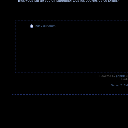
Etes-vous sûr de vouloir supprimer tous les cookies de ce forum?
Index du forum
Powered by
phpBB
©
Tradu
Sacred2: Fal