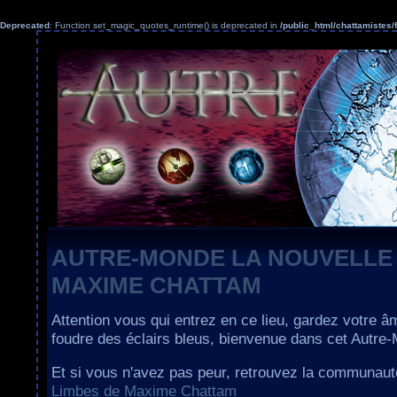
Deprecated
: Function set_magic_quotes_runtime() is deprecated in
/public_html/chattamiste
AUTRE-MONDE LA NOUVELLE
MAXIME CHATTAM
Attention vous qui entrez en ce lieu, gardez votre â
foudre des éclairs bleus, bienvenue dans cet Autre
Et si vous n'avez pas peur, retrouvez la communau
Limbes de Maxime Chattam