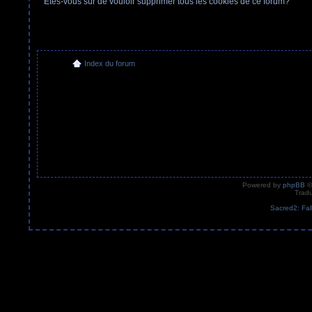
Etes-vous sûr de vouloir supprimer tous les cookies de ce forum?
Index du forum
Powered by
phpBB
©
Tradu
Sacred2: Fal