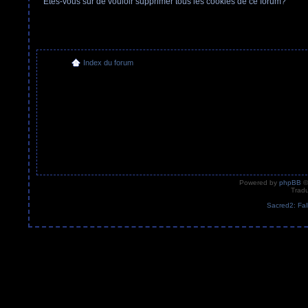
Etes-vous sûr de vouloir supprimer tous les cookies de ce forum?
Index du forum
Powered by
phpBB
©
Tradu
Sacred2: Fal