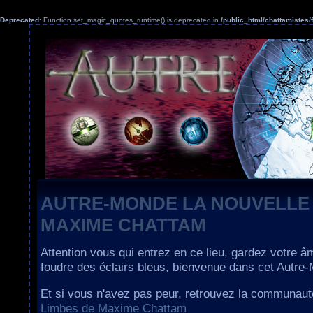
Deprecated
: Function set_magic_quotes_runtime() is deprecated in
/public_html/chattamiste
AUTRE-MONDE LA NOUVELLE
MAXIME CHATTAM
Attention vous qui entrez en ce lieu, gardez votre â
foudre des éclairs bleus, bienvenue dans cet Autre
Et si vous n'avez pas peur, retrouvez la communau
Limbes de Maxime Chattam