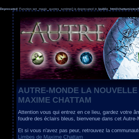
Deprecated
: Function set_magic_quotes_runtime() is deprecated in
/public_html/chattamiste
AUTRE-MONDE LA NOUVELLE
MAXIME CHATTAM
Attention vous qui entrez en ce lieu, gardez votre â
foudre des éclairs bleus, bienvenue dans cet Autre
Et si vous n'avez pas peur, retrouvez la communau
Limbes de Maxime Chattam