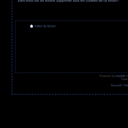
Etes-vous sûr de vouloir supprimer tous les cookies de ce forum?
Index du forum
Powered by
phpBB
©
Tradu
Sacred2: Fal