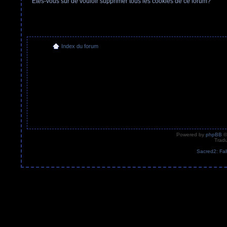
Etes-vous sûr de vouloir supprimer tous les cookies de ce forum?
Index du forum
Powered by
phpBB
©
Tradu
Sacred2: Fal