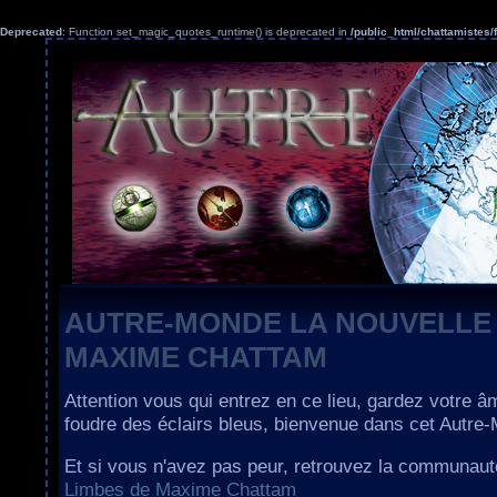
Deprecated
: Function set_magic_quotes_runtime() is deprecated in
/public_html/chattamiste
AUTRE-MONDE LA NOUVELLE
MAXIME CHATTAM
Attention vous qui entrez en ce lieu, gardez votre â
foudre des éclairs bleus, bienvenue dans cet Autre
Et si vous n'avez pas peur, retrouvez la communau
Limbes de Maxime Chattam