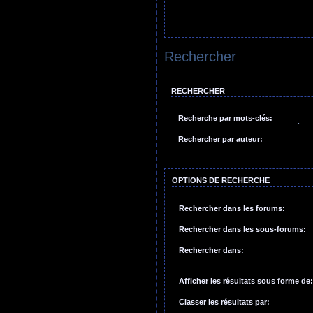
Rechercher
RECHERCHER
Recherche par mots-clés:
Placez un
+
devant un mot qui doit être
qui doit être exclu. Tapez une suite de
Rechercher par auteur:
crochets si uniquement un des mots doit 
Utilisez un * comme joker pour des rech
comme joker pour des recherches partie
OPTIONS DE RECHERCHE
Rechercher dans les forums:
Choisissez le forum ou les forums dans
effectuer une recherche. Les sous-for
Rechercher dans les sous-forums:
inclus si vous ne désactivez pas l’opt
dans les sous-forums”.
Rechercher dans:
Afficher les résultats sous forme de:
Classer les résultats par: