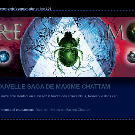
s/forumonde/common.php
on line
106
OUVELLE SAGA DE MAXIME CHATTAM
z votre âme d'enfant ou subissez la foudre des éclairs bleus, bienvenue dans cet
 communauté chattamistes
Dans les Limbes de Maxime Chattam