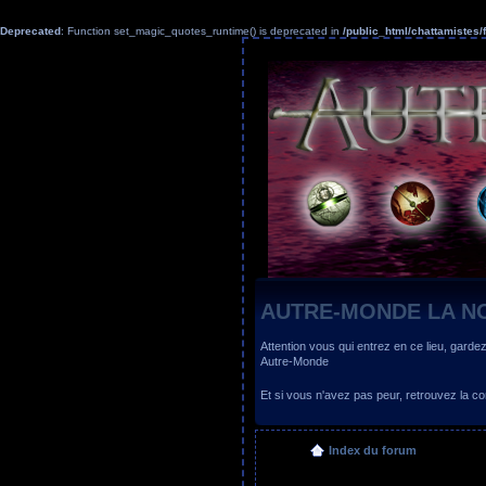
Deprecated
: Function set_magic_quotes_runtime() is deprecated in
/public_html/chattamiste
AUTRE-MONDE LA N
Attention vous qui entrez en ce lieu, garde
Autre-Monde
Et si vous n'avez pas peur, retrouvez la
Index du forum