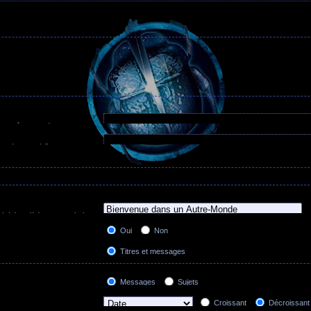
 trouvé et un
-
devant un mot
 mots séparés par des
|
entre
Rechercher tous les termes
être trouvé. Utilisez un *
erches partielles.
Rechercher n’importe lequel de ces termes
lles.
 le(s)quel(s) vous souhaitez
ums sont automatiquement
Oui
Non
ion ci-dessous “Rechercher
Titres et messages
Messages uniquement
Titres uniquement
Messages
Sujets
Premier message des sujets uniquement
Croissant
Décroissant