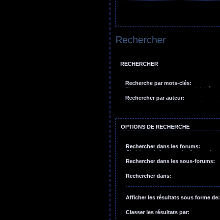
Rechercher
RECHERCHER
Recherche par mots-clés:
Placez un
+
devant un mot qui doit être
qui doit être exclu. Tapez une suite de
Rechercher par auteur:
crochets si uniquement un des mots doit 
Utilisez un * comme joker pour des rech
comme joker pour des recherches partie
OPTIONS DE RECHERCHE
Rechercher dans les forums:
Choisissez le forum ou les forums dans
effectuer une recherche. Les sous-for
Rechercher dans les sous-forums:
inclus si vous ne désactivez pas l’opt
dans les sous-forums”.
Rechercher dans:
Afficher les résultats sous forme de:
Classer les résultats par: