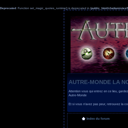
Deprecated
: Function set_magic_quotes_runtime() is deprecated in
/public_html/chattamiste
AUTRE-MONDE LA N
Attention vous qui entrez en ce lieu, garde
Autre-Monde
Et si vous n'avez pas peur, retrouvez la
Index du forum