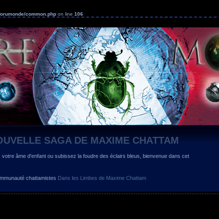
s/forumonde/common.php
on line
106
OUVELLE SAGA DE MAXIME CHATTAM
z votre âme d'enfant ou subissez la foudre des éclairs bleus, bienvenue dans cet
 communauté chattamistes
Dans les Limbes de Maxime Chattam