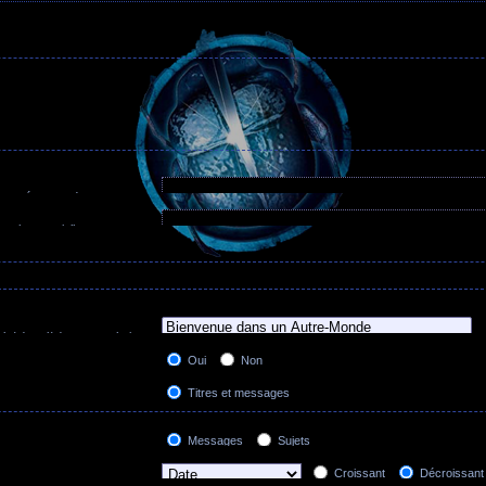
 trouvé et un
-
devant un mot
 mots séparés par des
|
entre
Rechercher tous les termes
être trouvé. Utilisez un *
erches partielles.
Rechercher n’importe lequel de ces termes
lles.
 le(s)quel(s) vous souhaitez
ums sont automatiquement
Oui
Non
ion ci-dessous “Rechercher
Titres et messages
Messages uniquement
Titres uniquement
Messages
Sujets
Premier message des sujets uniquement
Croissant
Décroissant