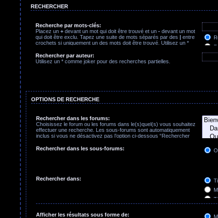
RECHERCHER
Recherche par mots-clés:
Placez un
+
devant un mot qui doit être trouvé et un
-
devant un mot
qui doit être exclu. Tapez une suite de mots séparés par des
|
entre
Re
crochets si uniquement un des mots doit être trouvé. Utilisez un *
Re
comme joker pour des recherches partielles.
Rechercher par auteur:
Utilisez un * comme joker pour des recherches partielles.
OPTIONS DE RECHERCHE
Rechercher dans les forums:
Choisissez le forum ou les forums dans le(s)quel(s) vous souhaitez
effectuer une recherche. Les sous-forums sont automatiquement
inclus si vous ne désactivez pas l’option ci-dessous “Rechercher
dans les sous-forums”.
Rechercher dans les sous-forums:
O
Rechercher dans:
Ti
Me
Ti
Pr
Afficher les résultats sous forme de:
M