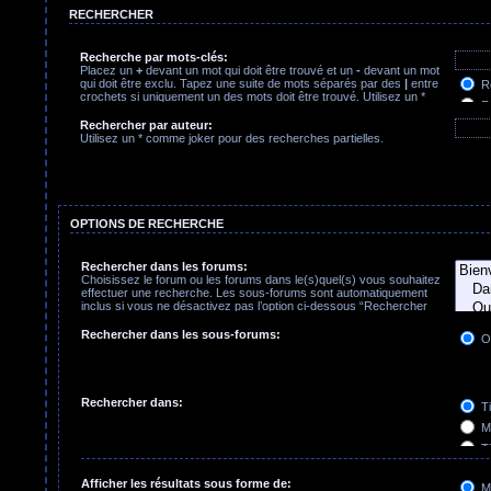
RECHERCHER
Recherche par mots-clés:
Placez un
+
devant un mot qui doit être trouvé et un
-
devant un mot
qui doit être exclu. Tapez une suite de mots séparés par des
|
entre
Re
crochets si uniquement un des mots doit être trouvé. Utilisez un *
Re
comme joker pour des recherches partielles.
Rechercher par auteur:
Utilisez un * comme joker pour des recherches partielles.
OPTIONS DE RECHERCHE
Rechercher dans les forums:
Choisissez le forum ou les forums dans le(s)quel(s) vous souhaitez
effectuer une recherche. Les sous-forums sont automatiquement
inclus si vous ne désactivez pas l’option ci-dessous “Rechercher
dans les sous-forums”.
Rechercher dans les sous-forums:
O
Rechercher dans:
Ti
Me
Ti
Pr
Afficher les résultats sous forme de:
M