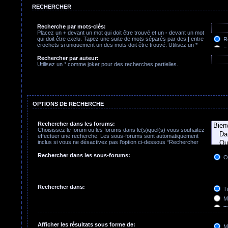
RECHERCHER
Recherche par mots-clés:
Placez un
+
devant un mot qui doit être trouvé et un
-
devant un mot
qui doit être exclu. Tapez une suite de mots séparés par des
|
entre
Re
crochets si uniquement un des mots doit être trouvé. Utilisez un *
Re
comme joker pour des recherches partielles.
Rechercher par auteur:
Utilisez un * comme joker pour des recherches partielles.
OPTIONS DE RECHERCHE
Rechercher dans les forums:
Choisissez le forum ou les forums dans le(s)quel(s) vous souhaitez
effectuer une recherche. Les sous-forums sont automatiquement
inclus si vous ne désactivez pas l’option ci-dessous “Rechercher
dans les sous-forums”.
Rechercher dans les sous-forums:
O
Rechercher dans:
Ti
Me
Ti
Pr
Afficher les résultats sous forme de:
M