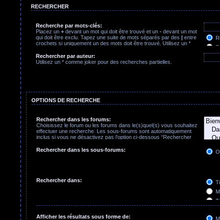
RECHERCHER
Recherche par mots-clés:
Placez un
+
devant un mot qui doit être trouvé et un
-
devant un mot
qui doit être exclu. Tapez une suite de mots séparés par des
|
entre
Re
crochets si uniquement un des mots doit être trouvé. Utilisez un *
Re
comme joker pour des recherches partielles.
Rechercher par auteur:
Utilisez un * comme joker pour des recherches partielles.
OPTIONS DE RECHERCHE
Rechercher dans les forums:
Choisissez le forum ou les forums dans le(s)quel(s) vous souhaitez
effectuer une recherche. Les sous-forums sont automatiquement
inclus si vous ne désactivez pas l’option ci-dessous “Rechercher
dans les sous-forums”.
Rechercher dans les sous-forums:
O
Rechercher dans:
Ti
Me
Ti
Pr
Afficher les résultats sous forme de:
M