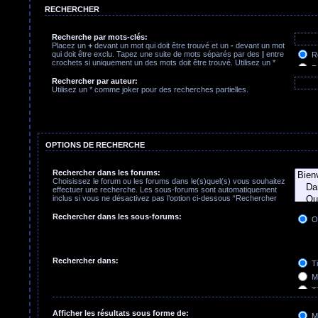
RECHERCHER
Recherche par mots-clés:
Placez un
+
devant un mot qui doit être trouvé et un
-
devant un mot
qui doit être exclu. Tapez une suite de mots séparés par des
|
entre
Re
crochets si uniquement un des mots doit être trouvé. Utilisez un *
Re
comme joker pour des recherches partielles.
Rechercher par auteur:
Utilisez un * comme joker pour des recherches partielles.
OPTIONS DE RECHERCHE
Rechercher dans les forums:
Choisissez le forum ou les forums dans le(s)quel(s) vous souhaitez
effectuer une recherche. Les sous-forums sont automatiquement
inclus si vous ne désactivez pas l’option ci-dessous “Rechercher
dans les sous-forums”.
Rechercher dans les sous-forums:
O
Rechercher dans:
Ti
Me
Ti
Pr
Afficher les résultats sous forme de:
M