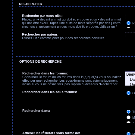
RECHERCHER
Recherche par mots-clés:
Placez un
+
devant un mot qui doit être trouvé et un
-
devant un mot
qui doit être exclu. Tapez une suite de mots séparés par des
|
entre
Re
crochets si uniquement un des mots doit être trouvé. Utilisez un *
Re
comme joker pour des recherches partielles.
Rechercher par auteur:
Utilisez un * comme joker pour des recherches partielles.
OPTIONS DE RECHERCHE
Rechercher dans les forums:
Choisissez le forum ou les forums dans le(s)quel(s) vous souhaitez
effectuer une recherche. Les sous-forums sont automatiquement
inclus si vous ne désactivez pas l’option ci-dessous “Rechercher
dans les sous-forums”.
Rechercher dans les sous-forums:
O
Rechercher dans:
Ti
Me
Ti
Pr
Afficher les résultats sous forme de:
M