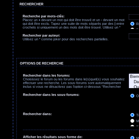
RECHERCHER
Recherche par mots-clés:
Placez un
+
devant un mot qui doit être trouvé et un
-
devant un mot
qui doit être exclu. Tapez une suite de mots séparés par des
|
entre
Re
crochets si uniquement un des mots doit être trouvé. Utilisez un *
Re
comme joker pour des recherches partielles.
Rechercher par auteur:
Utilisez un * comme joker pour des recherches partielles.
OPTIONS DE RECHERCHE
Rechercher dans les forums:
Choisissez le forum ou les forums dans le(s)quel(s) vous souhaitez
effectuer une recherche. Les sous-forums sont automatiquement
inclus si vous ne désactivez pas l’option ci-dessous “Rechercher
dans les sous-forums”.
Rechercher dans les sous-forums:
O
Rechercher dans:
Ti
Me
Ti
Pr
Afficher les résultats sous forme de:
M