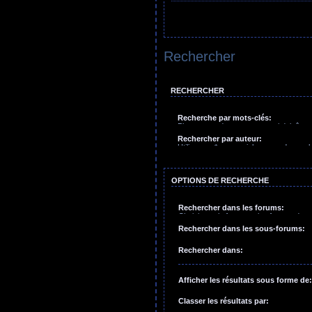
Rechercher
RECHERCHER
Recherche par mots-clés:
Placez un
+
devant un mot qui doit être
qui doit être exclu. Tapez une suite de
Rechercher par auteur:
crochets si uniquement un des mots doit 
Utilisez un * comme joker pour des rech
comme joker pour des recherches partie
OPTIONS DE RECHERCHE
Rechercher dans les forums:
Choisissez le forum ou les forums dans
effectuer une recherche. Les sous-for
Rechercher dans les sous-forums:
inclus si vous ne désactivez pas l’opt
dans les sous-forums”.
Rechercher dans:
Afficher les résultats sous forme de:
Classer les résultats par: