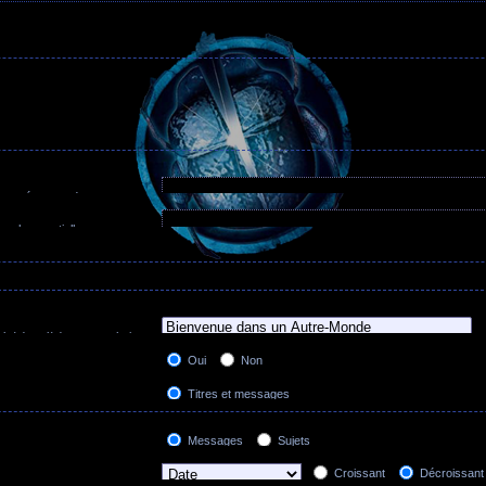
 trouvé et un
-
devant un mot
 mots séparés par des
|
entre
Rechercher tous les termes
être trouvé. Utilisez un *
erches partielles.
Rechercher n’importe lequel de ces termes
lles.
 le(s)quel(s) vous souhaitez
ums sont automatiquement
Oui
Non
ion ci-dessous “Rechercher
Titres et messages
Messages uniquement
Titres uniquement
Messages
Sujets
Premier message des sujets uniquement
Croissant
Décroissant