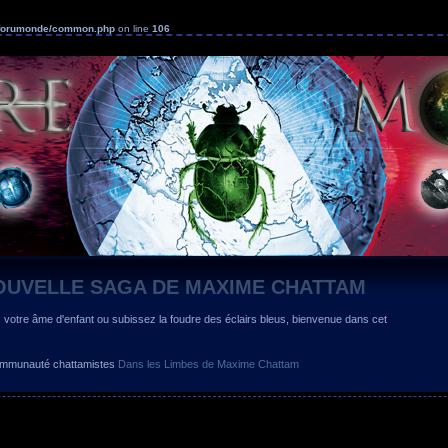
s/forumonde/common.php
on line
106
OUVELLE SAGA DE MAXIME CHATTAM
z votre âme d'enfant ou subissez la foudre des éclairs bleus, bienvenue dans cet
 communauté chattamistes
Dans les Limbes de Maxime Chattam