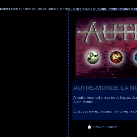
Deprecated
: Function set_magic_quotes_runtime() is deprecated in
/public_html/chattamiste
AUTRE-MONDE LA N
Attention vous qui entrez en ce lieu, garde
Autre-Monde
Et si vous n'avez pas peur, retrouvez la
Index du forum