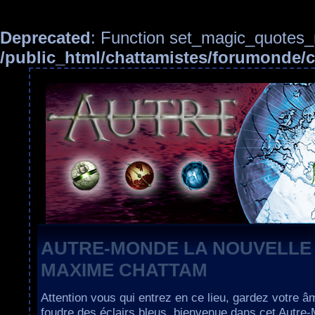
Deprecated
: Function set_magic_quotes_r
/public_html/chattamistes/forumonde
AUTRE-MONDE LA NOUVELLE
MAXIME CHATTAM
Attention vous qui entrez en ce lieu, gardez votre â
foudre des éclairs bleus, bienvenue dans cet Autre