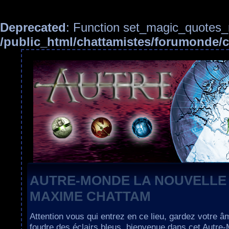
Deprecated
: Function set_magic_quotes_r
/public_html/chattamistes/forumonde
AUTRE-MONDE LA NOUVELLE
MAXIME CHATTAM
Attention vous qui entrez en ce lieu, gardez votre â
foudre des éclairs bleus, bienvenue dans cet Autre