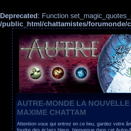
Deprecated
: Function set_magic_quotes_r
/public_html/chattamistes/forumonde
AUTRE-MONDE LA NOUVELLE
MAXIME CHATTAM
Attention vous qui entrez en ce lieu, gardez votre â
foudre des éclairs bleus, bienvenue dans cet Autre