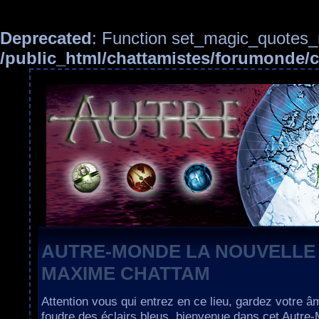
Deprecated
: Function set_magic_quotes_r
/public_html/chattamistes/forumonde
AUTRE-MONDE LA NOUVELLE
MAXIME CHATTAM
Attention vous qui entrez en ce lieu, gardez votre â
foudre des éclairs bleus, bienvenue dans cet Autre