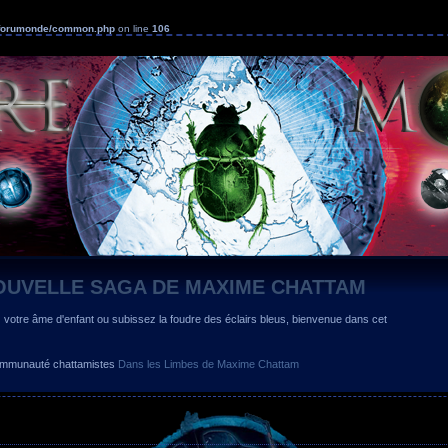
s/forumonde/common.php
on line
106
OUVELLE SAGA DE MAXIME CHATTAM
z votre âme d'enfant ou subissez la foudre des éclairs bleus, bienvenue dans cet
 communauté chattamistes
Dans les Limbes de Maxime Chattam