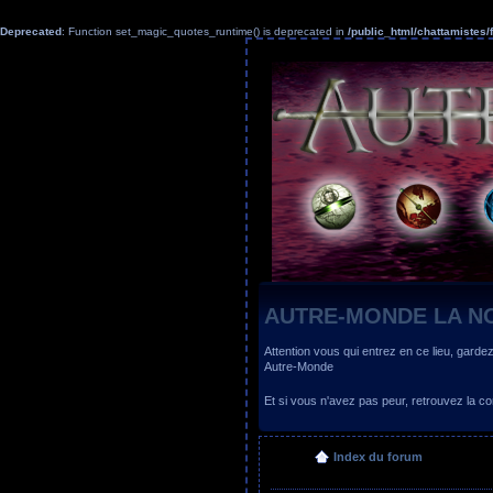
Deprecated
: Function set_magic_quotes_runtime() is deprecated in
/public_html/chattamiste
AUTRE-MONDE LA N
Attention vous qui entrez en ce lieu, garde
Autre-Monde
Et si vous n'avez pas peur, retrouvez la
Index du forum