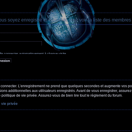
ous soyez enregistré et connecté pour voir la liste des membres 
oublié mon mot de passe
e connecter automatiquement à chaque visite
acher mon statut en ligne pour cette session
 connecter. L’enregistrement ne prend que quelques secondes et augmente vos poss
ns additionnelles aux utilisateurs enregistrés. Avant de vous enregistrer, assure
e politique de vie privée. Assurez-vous de bien lire tout le règlement du forum.
 vie privée