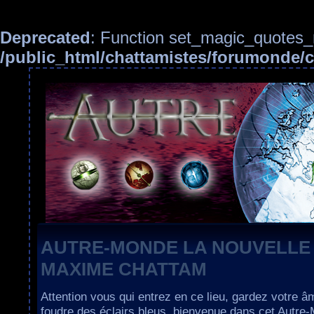
Deprecated
: Function set_magic_quotes_r
/public_html/chattamistes/forumonde
AUTRE-MONDE LA NOUVELLE
MAXIME CHATTAM
Attention vous qui entrez en ce lieu, gardez votre â
foudre des éclairs bleus, bienvenue dans cet Autre